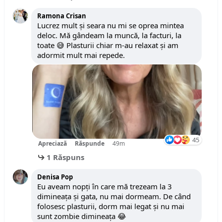
Ramona Crisan
Lucrez mult și seara nu mi se oprea mintea
deloc. Mă gândeam la muncă, la facturi, la
toate 😅 Plasturii chiar m-au relaxat și am
adormit mult mai repede.
45
Apreciază
Răspunde
49m
1 Răspuns
Denisa Pop
Eu aveam nopți în care mă trezeam la 3
dimineața și gata, nu mai dormeam. De când
folosesc plasturii, dorm mai legat și nu mai
sunt zombie dimineața 😂