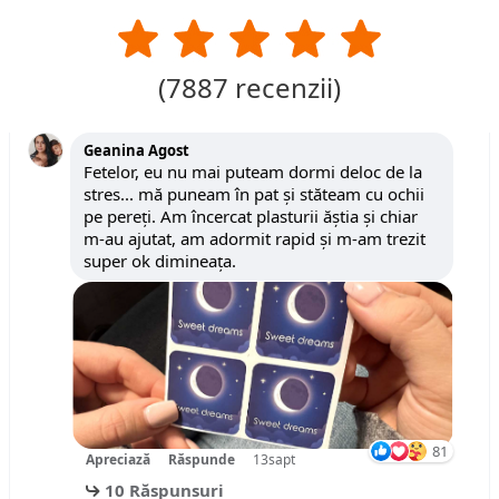
(
7887
recenzii)
Geanina Agost
Fetelor, eu nu mai puteam dormi deloc de la
stres... mă puneam în pat și stăteam cu ochii
pe pereți. Am încercat plasturii ăștia și chiar
m-au ajutat, am adormit rapid și m-am trezit
super ok dimineața.
81
Apreciază
Răspunde
13sapt
10 Răspunsuri