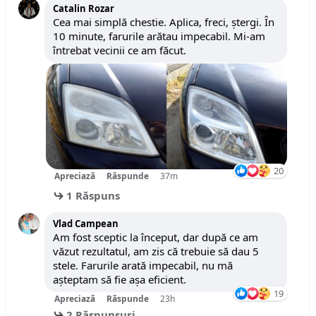
Catalin Rozar
Cea mai simplă chestie. Aplica, freci, ștergi. În
10 minute, farurile arătau impecabil. Mi-am
întrebat vecinii ce am făcut.
20
Apreciază
Răspunde
37m
1 Răspuns
Vlad Campean
Am fost sceptic la început, dar după ce am
văzut rezultatul, am zis că trebuie să dau 5
stele. Farurile arată impecabil, nu mă
așteptam să fie așa eficient.
19
Apreciază
Răspunde
23h
2 Răspunsuri