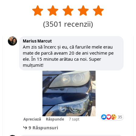
(
3501
recenzii)
Marius Marcut
Am zis să încerc și eu, că farurile mele erau
mate de parcă aveam 20 de ani vechime pe
ele. În 15 minute arătau ca noi. Super
mulțumit!
35
Apreciază
Răspunde
7 sapt
9 Răspunsuri