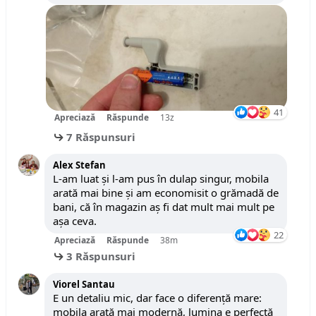
41
Apreciază
Răspunde
13z
7 Răspunsuri
Alex Stefan
L-am luat și l-am pus în dulap singur, mobila
arată mai bine și am economisit o grămadă de
bani, că în magazin aș fi dat mult mai mult pe
așa ceva.
22
Apreciază
Răspunde
38m
3 Răspunsuri
Viorel Santau
E un detaliu mic, dar face o diferență mare:
mobila arată mai modernă, lumina e perfectă