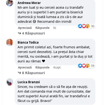
Andreea Morar
Mi-am luat și eu cerceii aceia cu trandafir
auriu și-s superbi! I-am purtat la biserică
duminică și toată lumea a zis că-s de aur
adevărat 😅 Recomand din inimă!
30
Apreciază
Răspunde
9z
4 Răspunsuri
Bianca Todica
Am primit coletul azi, foarte frumos ambalat,
cerceii sunt deosebiți. La prețul ăsta chiar
merită, nu oxidează, i-am purtat și la duș și tot
aurii au rămas ❤️
59
Apreciază
Răspunde
4sapt
8 Răspunsuri
Lucica Branzoi
Sincer, nu credeam că o să fie așa de reușiți.
Am dat comanda mai mult de curiozitate, dar
sunt superbi! Aurul arată fin, iar trandafirul e
făcut cu grijă. Bravo!”