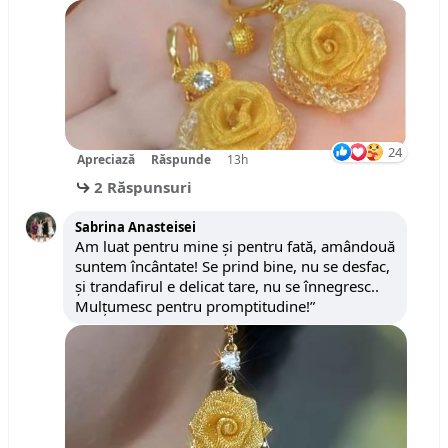
24
Apreciază
Răspunde
13h
2 Răspunsuri
Sabrina Anasteisei
Am luat pentru mine și pentru fată, amândouă
suntem încântate! Se prind bine, nu se desfac,
și trandafirul e delicat tare, nu se înnegresc..
Mulțumesc pentru promptitudine!”