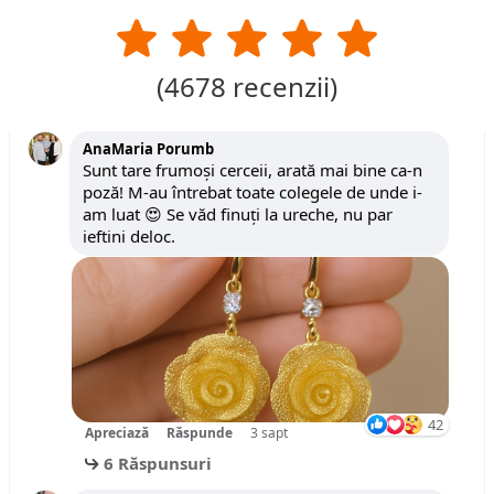
(
4678
recenzii)
AnaMaria Porumb
Sunt tare frumoși cerceii, arată mai bine ca-n
poză! M-au întrebat toate colegele de unde i-
am luat 😍 Se văd finuți la ureche, nu par
ieftini deloc.
42
Apreciază
Răspunde
3 sapt
6 Răspunsuri