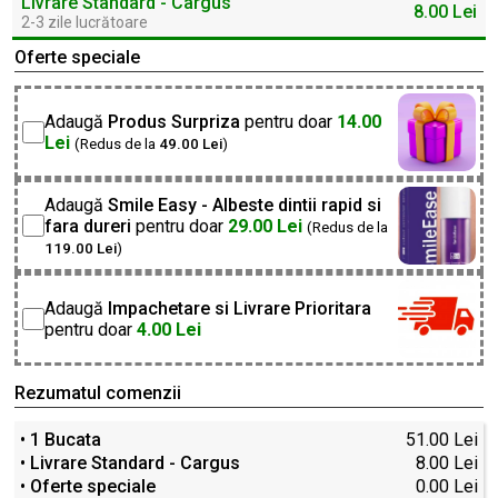
Livrare Standard - Cargus
8.00 Lei
2-3 zile lucrătoare
Oferte speciale
Adaugă
Produs Surpriza
pentru doar
14.00
Lei
(Redus de la
49.00 Lei
)
Adaugă
Smile Easy - Albeste dintii rapid si
fara dureri
pentru doar
29.00 Lei
(Redus de la
119.00 Lei
)
Adaugă
Impachetare si Livrare Prioritara
pentru doar
4.00 Lei
Rezumatul comenzii
• 1 Bucata
51.00 Lei
• Livrare Standard - Cargus
8.00 Lei
• Oferte speciale
0.00 Lei