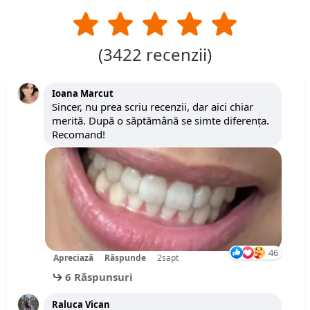
(
3422
recenzii)
Ioana Marcut
Sincer, nu prea scriu recenzii, dar aici chiar
merită. După o săptămână se simte diferența.
Recomand!
46
Apreciază
Răspunde
2sapt
6 Răspunsuri
Raluca Vican