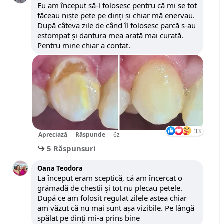
Eu am început să-l folosesc pentru că mi se tot
făceau niște pete pe dinți și chiar mă enervau.
După câteva zile de când îl folosesc parcă s-au
estompat și dantura mea arată mai curată.
Pentru mine chiar a contat.
33
Apreciază
Răspunde
6z
5 Răspunsuri
Oana Teodora
La început eram sceptică, că am încercat o
grămadă de chestii și tot nu plecau petele.
După ce am folosit regulat zilele astea chiar
am văzut că nu mai sunt așa vizibile. Pe lângă
spălat pe dinți mi-a prins bine